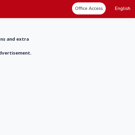
Office Access
English
ons and extra
advertisement.