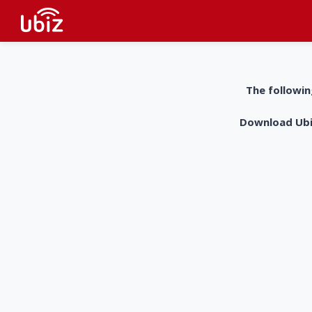
The followin
Download UbiZ