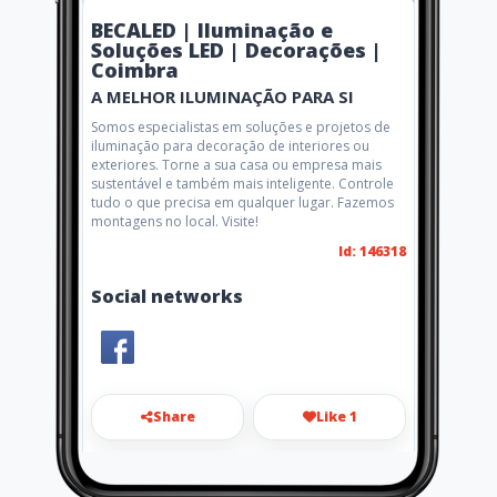
BECALED | Iluminação e
Soluções LED | Decorações |
Coimbra
A MELHOR ILUMINAÇÃO PARA SI
Somos especialistas em soluções e projetos de
iluminação para decoração de interiores ou
exteriores. Torne a sua casa ou empresa mais
sustentável e também mais inteligente. Controle
tudo o que precisa em qualquer lugar. Fazemos
montagens no local. Visite!
Id: 146318
Social networks
Share
Like 1
comercial@becaled.pt