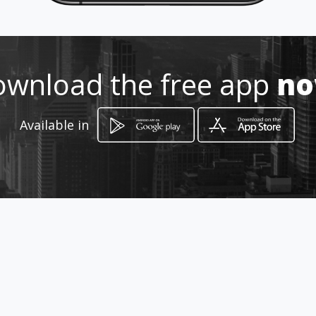
212456733
wnload the free app
n
http://www.becaled.pt
Location
Available in
-
How to get
Rua Heróis de Mucaba 20, Loja H