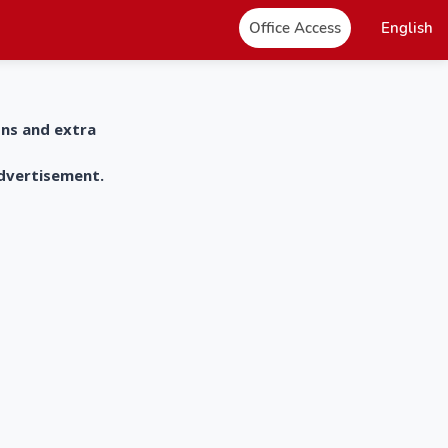
Office Access
English
ons and extra
advertisement.