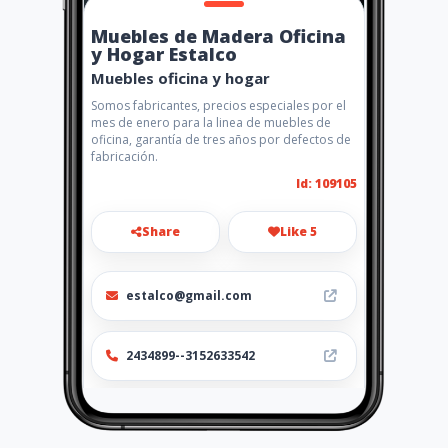
Muebles de Madera Oficina
y Hogar Estalco
Muebles oficina y hogar
Somos fabricantes, precios especiales por el
mes de enero para la linea de muebles de
oficina, garantía de tres años por defectos de
fabricación.
Id: 109105
Share
Like 5
estalco@gmail.com
2434899--3152633542
http://www.amarillasinternet
.com/muebles-madera-
oficina-hogar