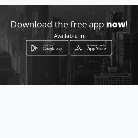
Location
-
Download the free app
now
!
Available in
How to get
Carrera 8 # 17-91
Bogotá, Distrito Capital de Bogotá