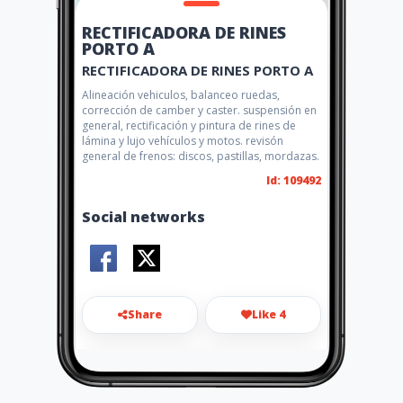
RECTIFICADORA DE RINES
PORTO A
RECTIFICADORA DE RINES PORTO A
Alineación vehiculos, balanceo ruedas,
corrección de camber y caster. suspensión en
general, rectificación y pintura de rines de
lámina y lujo vehículos y motos. revisón
general de frenos: discos, pastillas, mordazas.
Id: 109492
Social networks
Share
Like 4
rectificadoraderinesportoa@
gmail.com