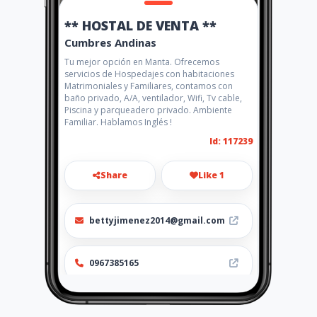
** HOSTAL DE VENTA **
Cumbres Andinas
Tu mejor opción en Manta. Ofrecemos
servicios de Hospedajes con habitaciones
Matrimoniales y Familiares, contamos con
baño privado, A/A, ventilador, Wifi, Tv cable,
Piscina y parqueadero privado. Ambiente
Familiar. Hablamos Inglés !
Id: 117239
Share
Like 1
bettyjimenez2014@gmail.com
0967385165
http://bettyjimenez2014@gm
ail.com