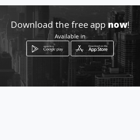
Location
-
Download the free app
now
!
Available in
How to get
Estamos ubicados a 650 metros
del terminal terrestre de Manta
Manta, Provincia de Manabí