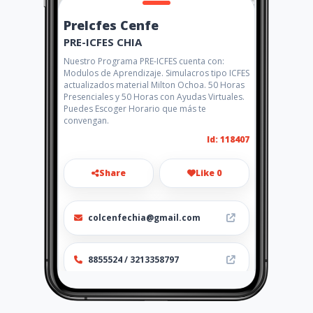
PreIcfes Cenfe
PRE-ICFES CHIA
Nuestro Programa PRE-ICFES cuenta con:
Modulos de Aprendizaje. Simulacros tipo ICFES
actualizados material Milton Ochoa. 50 Horas
Presenciales y 50 Horas con Ayudas Virtuales.
Puedes Escoger Horario que más te
convengan.
Id: 118407
Share
Like 0
colcenfechia@gmail.com
8855524 / 3213358797
http://www.aiyellow.com/prei
cfes-colegio-chia