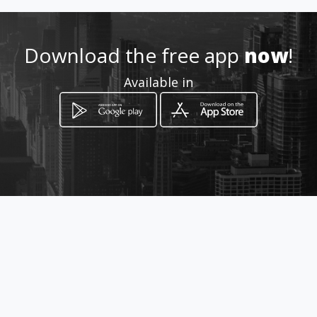
Location
-
Download the free app
now
!
Available in
How to get
Carrera 9 21 158
Chía, Cundinamarca