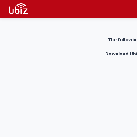
The followin
Download UbiZ