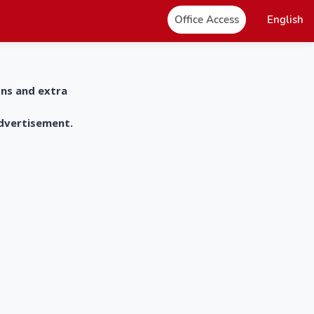
Office Access
English
ons and extra
advertisement.