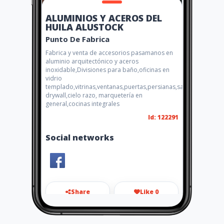
ALUMINIOS Y ACEROS DEL
HUILA ALUSTOCK
Punto De Fabrica
Fabrica y venta de accesorios pasamanos en
aluminio arquitectónico y aceros
inoxidable,Divisiones para baño,oficinas en
vidrio
templado,vitrinas,ventanas,puertas,persianas,sanblasting,
drywall,cielo razo, marquetería en
general,cocinas integrales
Id: 122291
Social networks
Share
Like 0
aluminiosyacerosdelhuila792