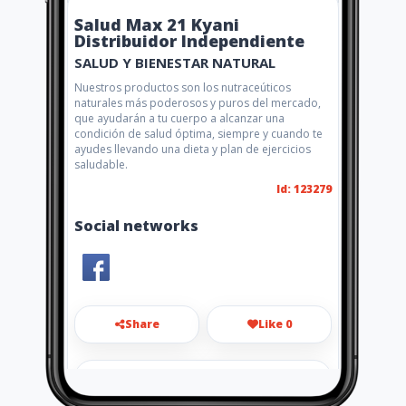
Salud Max 21 Kyani
Distribuidor Independiente
SALUD Y BIENESTAR NATURAL
Nuestros productos son los nutraceúticos
naturales más poderosos y puros del mercado,
que ayudarán a tu cuerpo a alcanzar una
condición de salud óptima, siempre y cuando te
ayudes llevando una dieta y plan de ejercicios
saludable.
Id: 123279
Social networks
Share
Like 0
lilianasora2006@hotmail.com