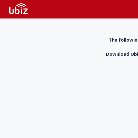
The followin
Download UbiZ