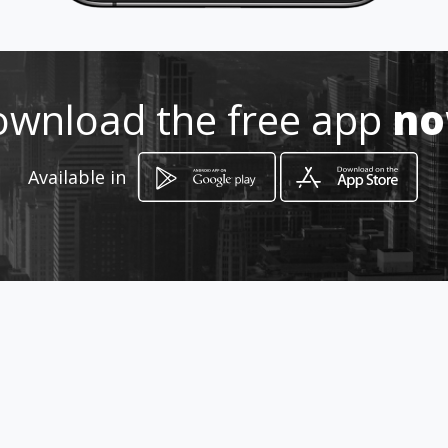
3148701391
http://www.aiyellow.com/natura
wnload the free app
n
les-productos-cancer-kyani
Location
-
Available in
How to get
Calle 50 # 27A - 19
Bucaramanga, Santander