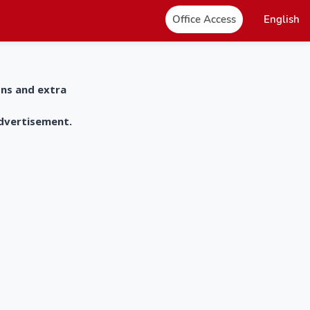
Office Access
English
ons and extra
advertisement.