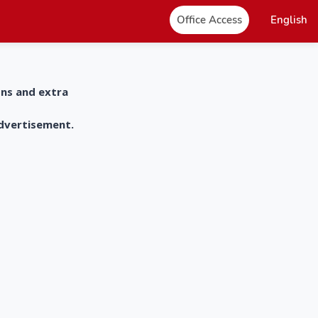
Office Access
English
ons and extra
advertisement.