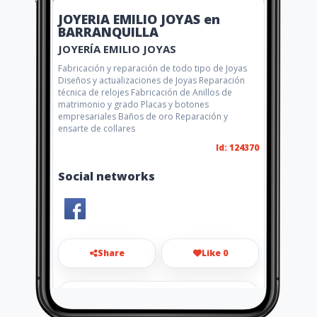
JOYERIA EMILIO JOYAS en
BARRANQUILLA
JOYERÍA EMILIO JOYAS
Fabricación y reparación de todo tipo de Joyas
Diseños y actualizaciones de Joyas Reparación
técnica de relojes Fabricación de Anillos de
matrimonio y grado Placas y botones
empresariales Baños de oro Reparación y
ensarte de collares
Id: 124370
Social networks
Share
Like 0
emiliojoyas@yahoo.com