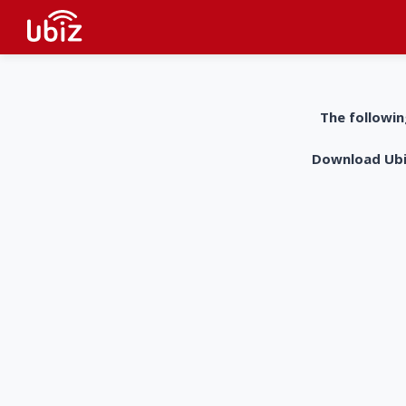
The followin
Download UbiZ