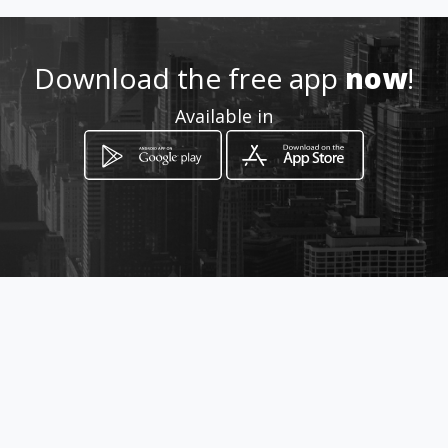
Location
-
Download the free app
now
!
Available in
How to get
Boulevard Diaz Ordaz 3126 Local
32
Puebla de Zaragoza, Puebla