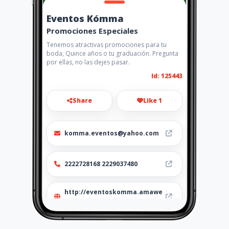
Eventos Kómma
Promociones Especiales
Tenemos atractivas promociones para tu
boda, Quince años o tu graduación. Pregunta
por ellas, no las dejes pasar.
Id: 125443
Share
Like 1
komma.eventos@yahoo.com
2222728168 2229037480
http://eventoskomma.amawe
bs.com