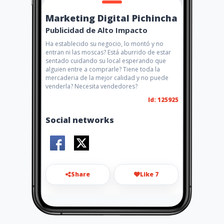
Marketing Digital Pichincha
Publicidad de Alto Impacto
Ha establecido su negocio, lo montó y no
entran ni las moscas? Está aburrido de estar
sentado cuidando su local esperando que
alguien entre a comprarle? Tiene toda la
mercaderia de la mejor calidad y no puede
venderla? Necesita vendedores?
Id: 125925
Social networks
Share
Like 7
aiyellow.pichincha.comercial
@gmail.com