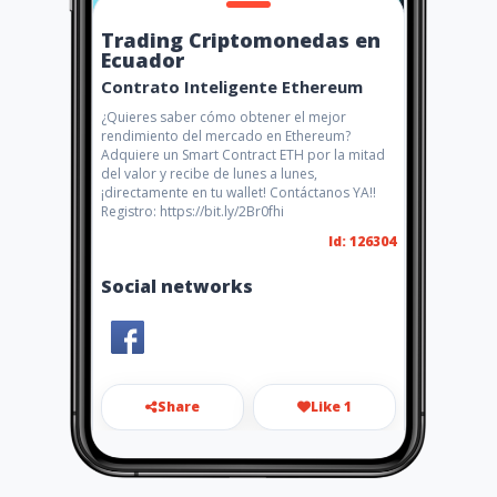
Trading Criptomonedas en
Ecuador
Contrato Inteligente Ethereum
¿Quieres saber cómo obtener el mejor
rendimiento del mercado en Ethereum?
Adquiere un Smart Contract ETH por la mitad
del valor y recibe de lunes a lunes,
¡directamente en tu wallet! Contáctanos YA!!
Registro: https://bit.ly/2Br0fhi
Id: 126304
Social networks
Share
Like 1
publicitario.contacto@gmail.
com