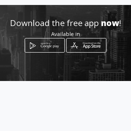
0998091730
Download the free app
now
!
https://www.aiyellow.com/cri
Available in
ptotrading/
Location
-
How to get
Av. Huayna Capac y Mariscal