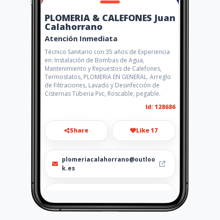
PLOMERIA & CALEFONES Juan
Calahorrano
Atención Inmediata
Técnico Sanitario con 35 años de Experiencia
en: Instalación de Bombas de Agua,
Mantenimiento y Repuestos de Calefones,
Termostatos, PLOMERIA EN GENERAL. Arreglo
de Filtraciones, Lavado y Desinfección de
Cisternas Tuberia Pvc, Roscable, pegable.
Id: 128686
Share
Like 17
plomeriacalahorrano@outloo
k.es
0997613573