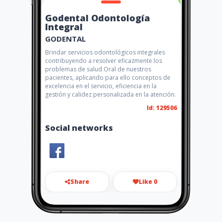
Godental Odontología
Integral
GODENTAL
Brindar servicios odontológicos integrales
contribuyendo a resolver eficazmente los
problemas de salud Oral de nuestros
pacientes, aplicando para ello conceptos de
excelencia en el servicio, eficiencia en la
gestión y calidez personalizada en la atención.
Id: 129506
Social networks
Share
Like 0
adrianpp_30@outlook.com