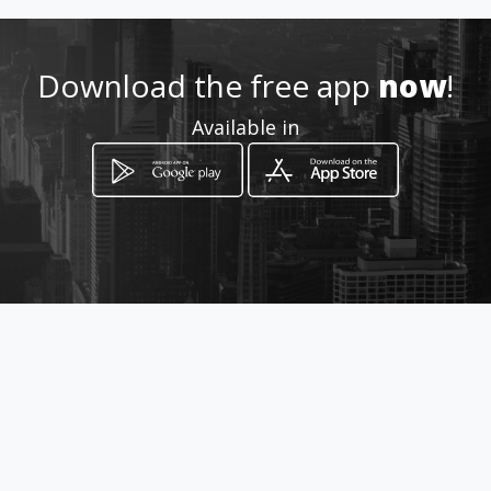
0996959878
Download the free app
now
!
Location
-
Available in
How to get
Calle 10 de Agosto
Manta, Provincia de Manabí