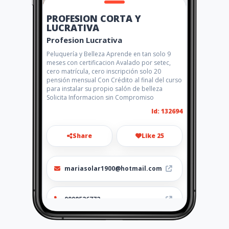
PROFESION CORTA Y
LUCRATIVA
Profesion Lucrativa
Peluquería y Belleza Aprende en tan solo 9
meses con certificacion Avalado por setec,
cero matrícula, cero inscripción solo 20
pensión mensual Con Crédito al final del curso
para instalar su propio salón de belleza
Solicita Informacion sin Compromiso
Id: 132694
Share
Like 25
mariasolar1900@hotmail.com
0998526772
http://www.aiyellow.com/prof