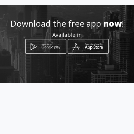
esion-corta
Download the free app
now
!
Location
-
Available in
How to get
Tnte. Hugo Ortiz Y Borbon
Quito, Pichincha