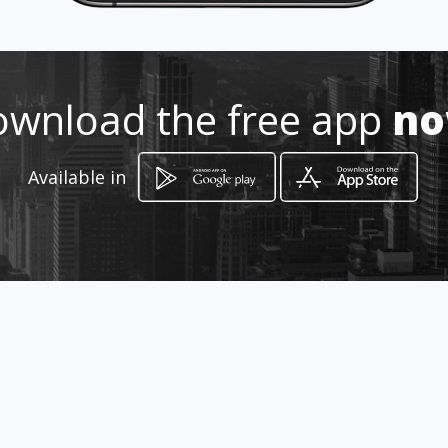
Location
-
wnload the free app
n
Available in
How to get
Rua Jorge Sena 1 loja 13 Esq
Lisboa, Distrito de Lisboa