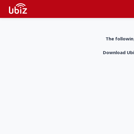
The followin
Download UbiZ