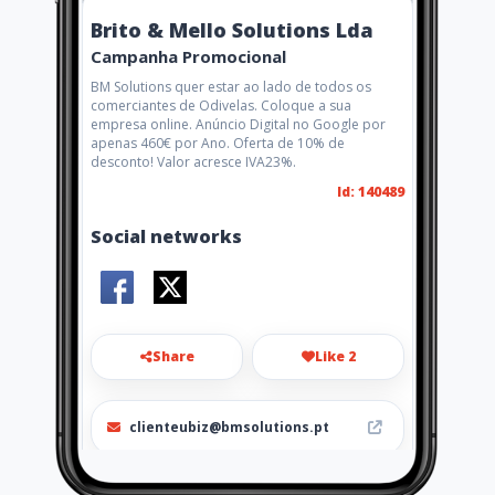
Brito & Mello Solutions Lda
Campanha Promocional
BM Solutions quer estar ao lado de todos os
comerciantes de Odivelas. Coloque a sua
empresa online. Anúncio Digital no Google por
apenas 460€ por Ano. Oferta de 10% de
desconto! Valor acresce IVA23%.
Id: 140489
Social networks
Share
Like 2
clienteubiz@bmsolutions.pt
911 010 311