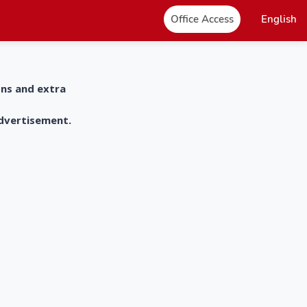
Office Access
English
ons and extra
advertisement.