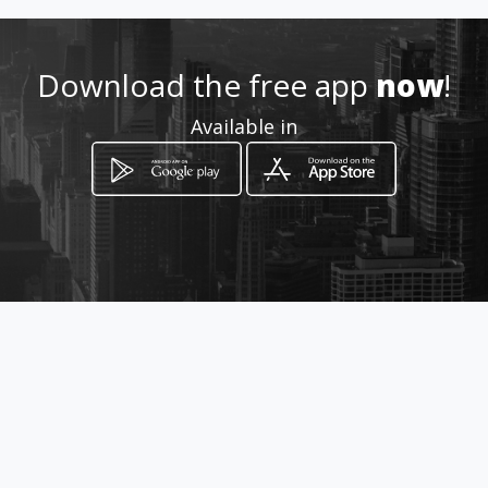
Location
-
Download the free app
now
!
Available in
How to get
Diagonal 15 55 56
Bucaramanga, Departamento de
Santander