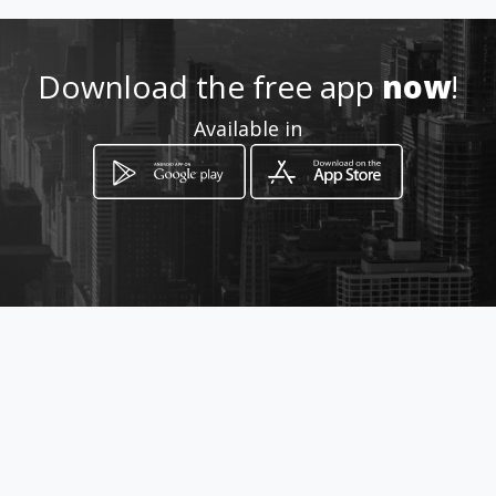
933015885
Download the free app
now
!
http://www.ubizportugal.pt
Available in
Location
-
How to get
Rua da Alegria 466
Porto, Distrito do Porto