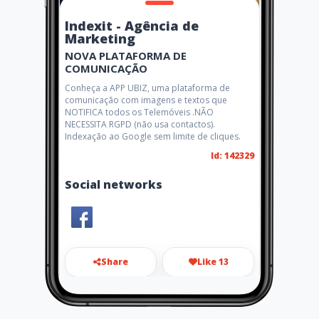
Indexit - Agência de
Marketing
NOVA PLATAFORMA DE
COMUNICAÇÃO
Conheça a APP UBIZ, uma plataforma de
comunicação com imagens e textos que
NOTIFICA todos os Telemóveis .NÃO
NECESSITA RGPD (não usa contactos).
Indexação ao Google sem limite de cliques.
Id: 142329
Social networks
Share
Like 13
info@indexit.pt