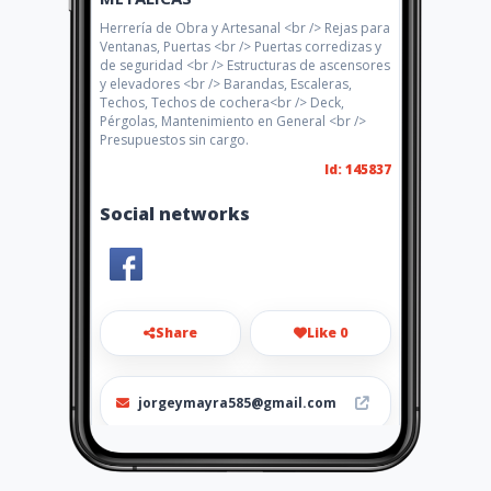
Herrería de Obra y Artesanal <br /> Rejas para
Ventanas, Puertas <br /> Puertas corredizas y
de seguridad <br /> Estructuras de ascensores
y elevadores <br /> Barandas, Escaleras,
Techos, Techos de cochera<br /> Deck,
Pérgolas, Mantenimiento en General <br />
Presupuestos sin cargo.
Id: 145837
Social networks
Share
Like 0
jorgeymayra585@gmail.com
+543513564967