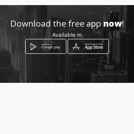
Location
-
Download the free app
now
!
Available in
How to get
Aviador Kingsley 1361
Córdoba, Córdoba