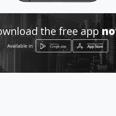
915-857-1810
Location
-
wnload the free app
n
Available in
How to get
1795 N. Zaragoza
El Paso, Texas