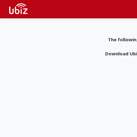
The followin
Download UbiZ