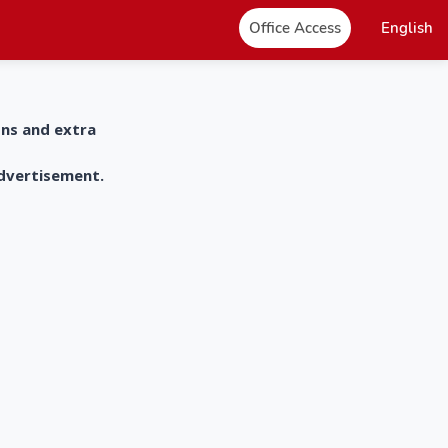
Office Access
English
ons and extra
advertisement.