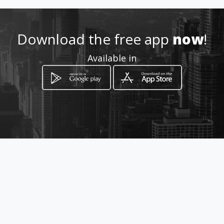
Location
-
Download the free app
now
!
Available in
How to get
CALLE 59 SUR No. 18 B - 07
Bogotá, Distrito Capital de Bogotá