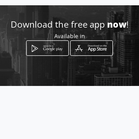
diesel.patra1@gmail.com
+302610625600
Download the free app
now
!
Available in
Location
-
How to get
Μαιζώνος 67
Pátra, West Greece