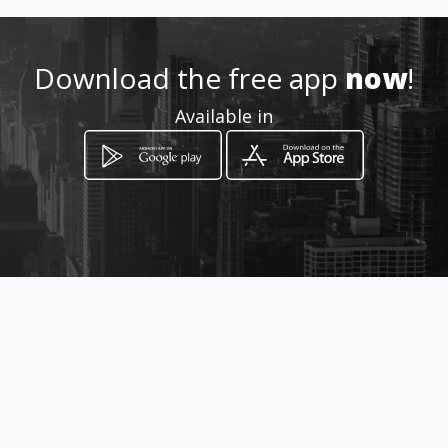
0981026777
Download the free app
now
!
Location
-
Available in
How to get
Sector el Tránsito Isabel
Herreria Oe13-c
Quito, Provincia de Pichincha