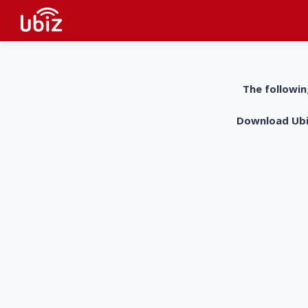
The followin
Download UbiZ