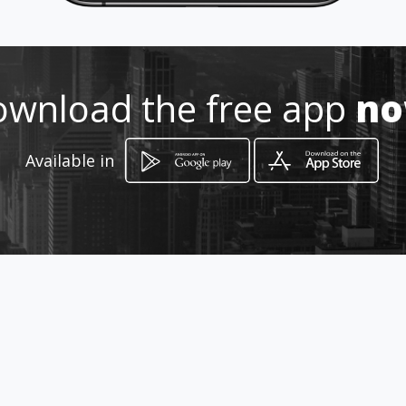
218132733
wnload the free app
n
http://www.casadosdiscus.pt
Location
Available in
-
How to get
Rua Dom Fuas Roupinho 1A