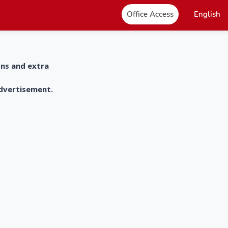
Office Access
English
ons and extra
advertisement.