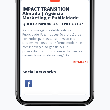
IMPACT TRANSITION
Almada | Agência
Marketing e Publicidade
QUER EXPANDIR O SEU NEGÓCIO?
Somos uma agência de Marketing e
Publicidade. Fazemos gestão e criação de
conteúdos para as suas redes sociais.
Desenvolvemos sites de forma moderna e
com indexação ao google, SEO e
possibilitamos todo o acompanhamento e
desenvolvimento do seu negócio.
Id: 146273
Social networks
Share
Like 1