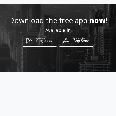
geral@impacttransition.pt
Download the free app
now
!
964770970
Available in
http://www.impacttransition.
pt/
Location
-
How to get