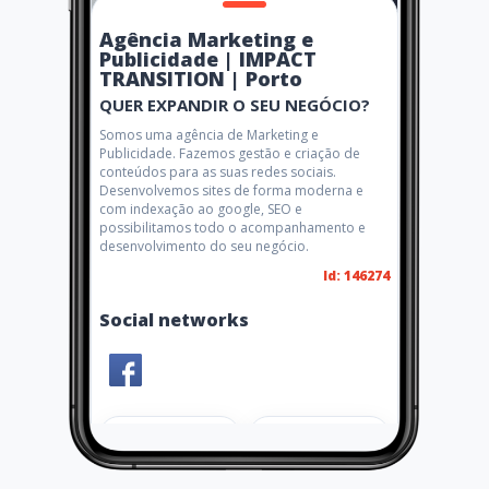
Agência Marketing e
Publicidade | IMPACT
TRANSITION | Porto
QUER EXPANDIR O SEU NEGÓCIO?
Somos uma agência de Marketing e
Publicidade. Fazemos gestão e criação de
conteúdos para as suas redes sociais.
Desenvolvemos sites de forma moderna e
com indexação ao google, SEO e
possibilitamos todo o acompanhamento e
desenvolvimento do seu negócio.
Id: 146274
Social networks
Share
Like 0