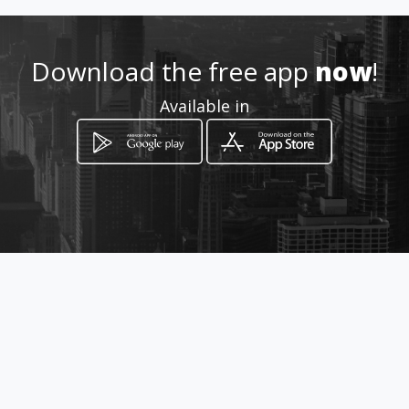
geral@impacttransition.pt
Download the free app
now
!
964770970
Available in
http://www.impacttransition.
pt/
Location
-
How to get