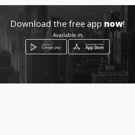
geral@impacttransition.pt
Download the free app
now
!
964770970
Available in
http://www.impacttransition.
pt/
Location
-
How to get