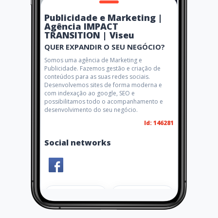
Publicidade e Marketing |
Agência IMPACT
TRANSITION | Viseu
QUER EXPANDIR O SEU NEGÓCIO?
Somos uma agência de Marketing e
Publicidade. Fazemos gestão e criação de
conteúdos para as suas redes sociais.
Desenvolvemos sites de forma moderna e
com indexação ao google, SEO e
possibilitamos todo o acompanhamento e
desenvolvimento do seu negócio.
Id: 146281
Social networks
Share
Like 0