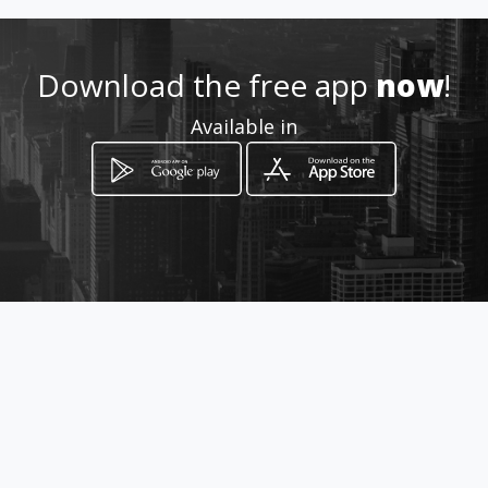
Share
Like 1
Download the free app
now
!
ventas@riegosymaquinarias.
Available in
com
3005015469
Location
-
How to get