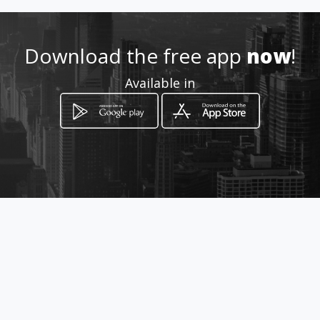
m/
Location
Download the free app
now
!
-
Available in
How to get
10/1 Moo1, Ao Nang, Krabi
Ao Nang, Krabi