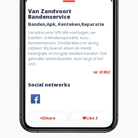
Van Zandvoort
Bandenservice
Banden,Apk, Kenteken,Reparatie
Uw adres voor APK alle voertuigen, uw
banden-, trekhakenspecialist, Accu-,
Remmenservice, Schokbrekers en vering,
Uitlaten. Wij leveren alleen de meest
belangrijke en hoogste kwaliteit banden. Ook
gebruikte (winter)banden. Kom langs of bel
ons!
Id: 61952
Social networks
Share
Like 3
bandenservicevanzandvoort