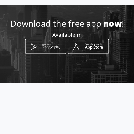
@hotmail.com
Download the free app
0412403038
now
!
Available in
http://www.vanzandvoortban
den.nl
Location
-
How to get
Broekstraat 2