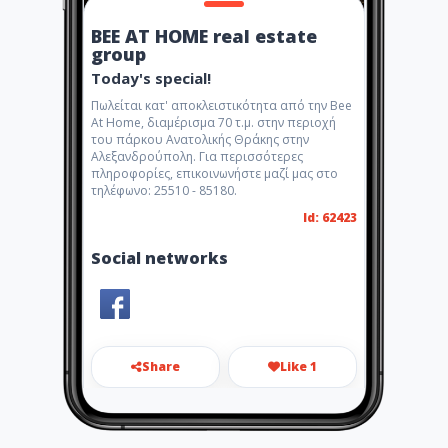
BEE AT HOME real estate
group
Today's special!
Πωλείται κατ' αποκλειστικότητα από την Bee
At Home, διαμέρισμα 70 τ.μ. στην περιοχή
του πάρκου Ανατολικής Θράκης στην
Αλεξανδρούπολη. Για περισσότερες
πληροφορίες, επικοινωνήστε μαζί μας στο
τηλέφωνο: 25510 - 85180.
Id: 62423
Social networks
Share
Like 1
info@bee-athome.gr