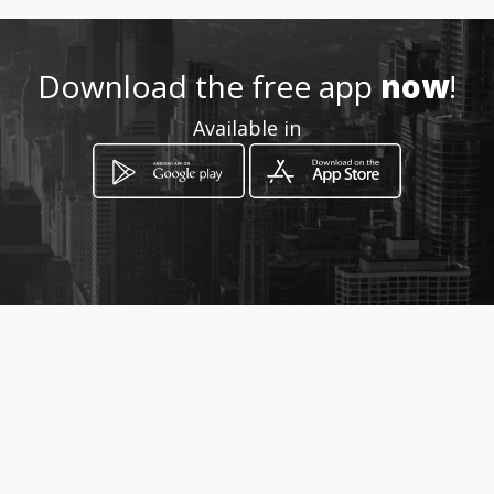
+302551085180
Download the free app
now
!
http://www.bee-
Available in
realestate.gr/
Location
-
How to get
ΛΕΩΦ.ΔΗΜΟΚΡΑΤΙΑΣ 344
Alexandroupoli, East Macedonia and