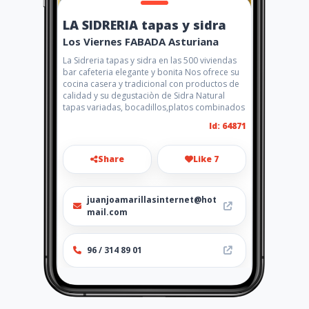
LA SIDRERIA tapas y sidra
Los Viernes FABADA Asturiana
La Sidreria tapas y sidra en las 500 viviendas
bar cafeteria elegante y bonita Nos ofrece su
cocina casera y tradicional con productos de
calidad y su degustaciòn de Sidra Natural
tapas variadas, bocadillos,platos combinados
Id: 64871
Share
Like 7
juanjoamarillasinternet@hot
mail.com
96 / 314 89 01
http://www.amarillasinternet
.com/lasidreriatapasysidra/