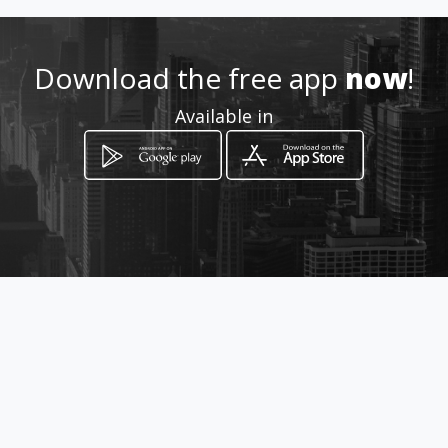
Location
-
Download the free app
now
!
Available in
How to get
C/ Vent d Arbones nº 19
Puerto de Sagunto, València