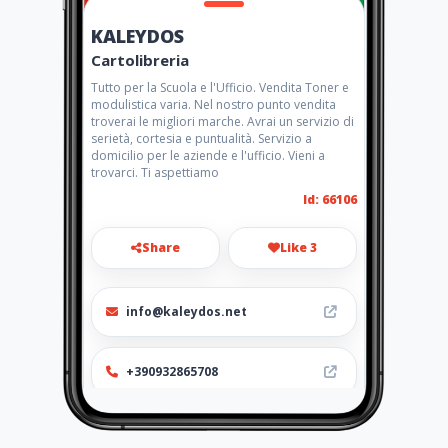
KALEYDOS
Cartolibreria
Tutto per la Scuola e l'Ufficio. Vendita Toner e
modulistica varia. Nel nostro punto vendita
troverai le migliori marche. Avrai un servizio di
serietà, cortesia e puntualità. Servizio a
domicilio per le aziende e l'ufficio. Vieni a
trovarci. Ti aspettiamo
Id: 66106
Share
Like 3
info@kaleydos.net
+390932865708
Location
-