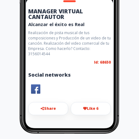
MANAGER VIRTUAL
CANTAUTOR
Alcanzar el éxito es Real
Realización de pista musical de tus
composiciones y Producción de un video de tu
canción. Realización del video comercial de tu
Empresa. Como hacerlo? Contacto:
3156014544
Id: 68650
Social networks
Share
Like 6
josemanriquef@yahoo.com