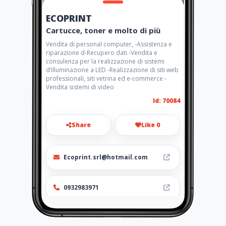
ECOPRINT
Cartucce, toner e molto di più
Vendita di personal computer, -Assistenza e
riparazione d-Recupero dati -Vendita e
consulenza per la realizzazione di sistemi
d’illuminazione a LED -Realizzazione di siti web
professionali, siti vetrina ed e-commerce -
Vendita sistemi di video
Id: 70084
Share
Like 0
Ecoprint.srl@hotmail.com
0932983971
http://www.ecoprintsrl.net