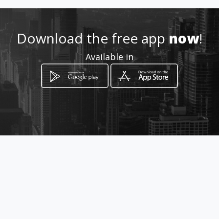
Location
-
Download the free app
now
!
Available in
How to get
Via Garibaldi 180
Vittoria, Sicilia