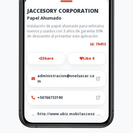
JACCESORY CORPORATION
Papel Ahumado
Instalación de papel ahumado para vehículos
nuevos y usados con 3 años de garantía 30%
de descuento al presentar esta aplicación.
Id: 70413
Share
Like 4
administracion@oneluxcar.co
m
+50766733190
http://www.ubiz.mobi/jacceso
ry