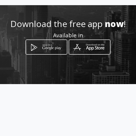
Location
-
Download the free app
now
!
Available in
How to get
Av Fernandez de Cordoba, Plaza
Toledo Local #4
Ciudad de Panamá, Panamá