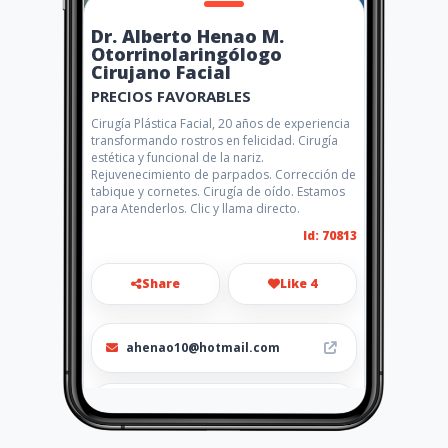
Dr. Alberto Henao M.
Otorrinolaringólogo
Cirujano Facial
PRECIOS FAVORABLES
Cirugía Plástica Facial, 20 años de experiencia
transformando rostros en felicidad. Cirugía
estética y funcional de la nariz.
Rejuvenecimiento de parpados. Corrección de
tabique y cornetes. Cirugía de oído. Estamos
para Atenderlos. Clic y llama directo.
Id: 70813
Share
Like 4
ahenao10@hotmail.com
3167423417