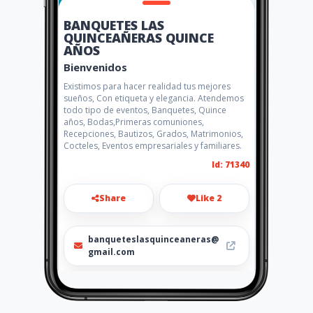
BANQUETES LAS
QUINCEAÑERAS QUINCE
AÑOS
Bienvenidos
Existimos para hacer realidad tus mejores
sueños, Con etiqueta y elegancia. Atendemos
todo tipo de eventos, Banquetes, Quince
años, Bodas,Primeras comuniones,
Recepciones, Bautizos, Grados, Matrimonios,
Cocteles, Eventos empresariales y familiares.
Id: 71340
Share
Like 2
banqueteslasquinceaneras@
gmail.com
312 831 9708