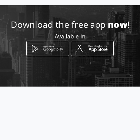
http://www.amarillasinternet
.com/lasquinceanerasbanque
tes/
Download the free app
now
!
Available in
Location
-
How to get
Cra 1 29-44
Pereira, Risaralda