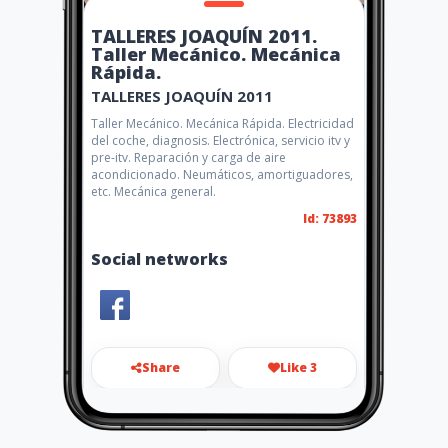
TALLERES JOAQUÍN 2011.
Taller Mecánico. Mecánica
Rápida.
TALLERES JOAQUÍN 2011
Taller Mecánico. Mecánica Rápida. Electricidad
del coche, diagnosis. Electrónica, servicio itv y
pre-itv. Reparación y carga de aire
acondicionado. Neumáticos, amortiguadores,
etc. Mecánica general.
Id: 73893
Social networks
Share
Like 3
talleresjoaquin2011@gmail.co
m