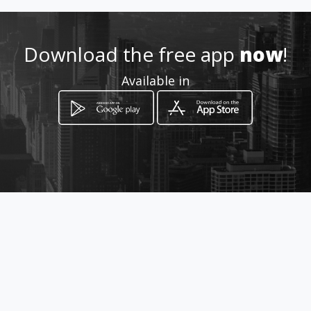
626 024 686
Download the free app
now
!
http://www.talleresjoaquin20
Available in
11.com
Location
-
How to get
CARRIL DE MONTAÑEZ, 49