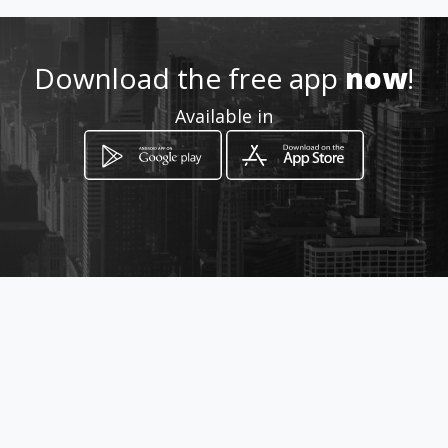
Download the free app
now
!
Available in
How to get
Calle 42 Plaza Gourmet bajando
la calle, antigua tecnica
Ciudad de Panamá, Panamá