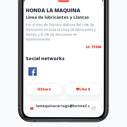
HONDA LA MAQUINA
Línea de lubricantes y Llantas
Por el mes de Febrero disfruta del 10% de
Descuento en toda la Línea de lubricantes y
llantas; y el 5% de descuento en
mantenimiento
Id: 75940
Social networks
Share
Like 8
lamaquinacartago@hotmail.c
om
032 211 5511