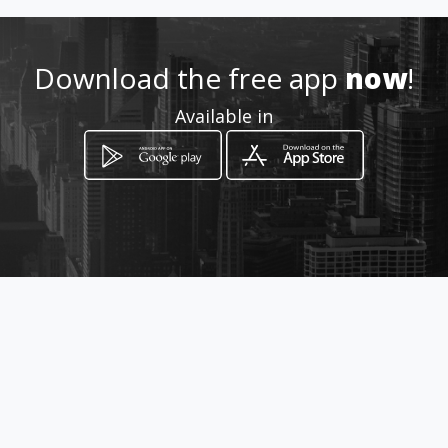
3400860205
http://fashionhair1.amawebs.
Download the free app
now
!
com
Available in
Location
-
How to get
Via Giuseppe Garibaldi, 74
Castelvetrano, Sicilia