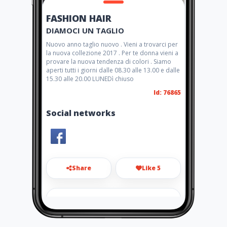
FASHION HAIR
DIAMOCI UN TAGLIO
Nuovo anno taglio nuovo . Vieni a trovarci per
la nuova collezione 2017 . Per te donna vieni a
provare la nuova tendenza di colori . Siamo
aperti tutti i giorni dalle 08.30 alle 13.00 e dalle
15.30 alle 20.00 LUNEDì chiuso
Id: 76865
Social networks
Share
Like 5
giacomocre85@libero.it