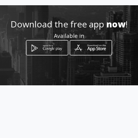
Location
-
Download the free app
now
!
Available in
How to get
calle 4b 23 -24
Tuluá, Valle del Cauca