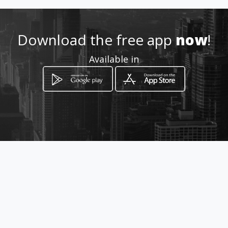
Download the free app
now
!
Available in
How to get
Avenida Los Salias Centro
Comercial Don Blas Nivel PB
Local C1
San Antonio de Los Altos, Miranda