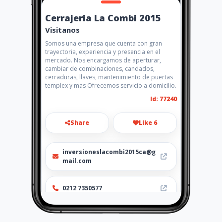
Cerrajeria La Combi 2015
Visitanos
Somos una empresa que cuenta con gran
trayectoria, experiencia y presencia en el
mercado. Nos encargamos de aperturar,
cambiar de combinaciones, candados,
cerraduras, llaves, mantenimiento de puertas
templex y mas Ofrecemos servicio a domicilio.
Id: 77240
Share
Like 6
inversioneslacombi2015ca@g
mail.com
0212 7350577
Location
-