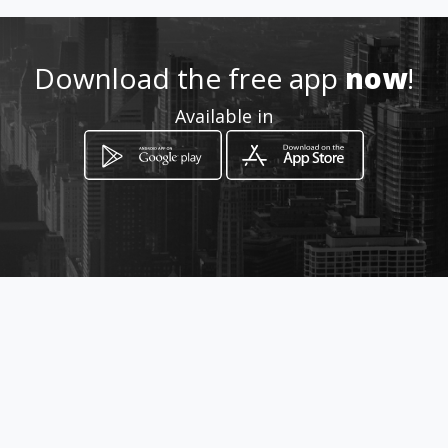
5727398 - 318-7440568
Download the free app
now
!
Location
Available in
-
How to get
CALLLE 15 A No2E-48
Cúcuta, Norte de Santander