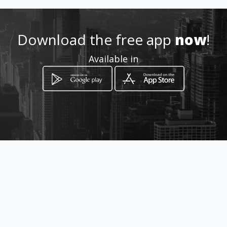
9981919248
Download the free app
now
!
http://cerrajeriasos.com/
Available in
Location
-
How to get
Av. Las Torres Smza. 523 Mza. 1
Lote 35