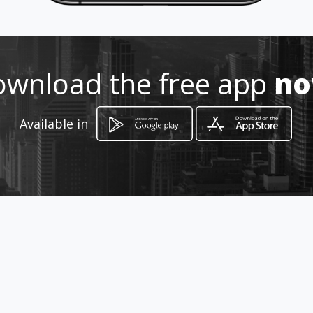
3113560784
wnload the free app
n
http://www.amawebs.com
Location
-
Available in
How to get
calle 11 # 11 - 69
Jamundí, Valle del Cauca