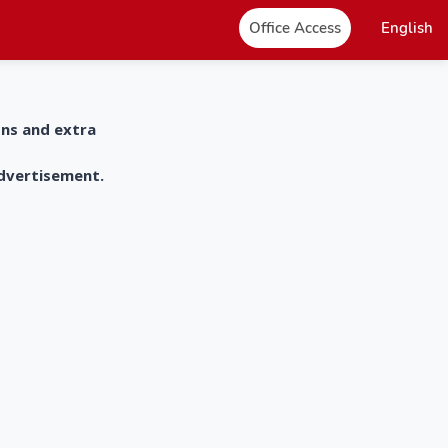
Office Access
English
ons and extra
advertisement.