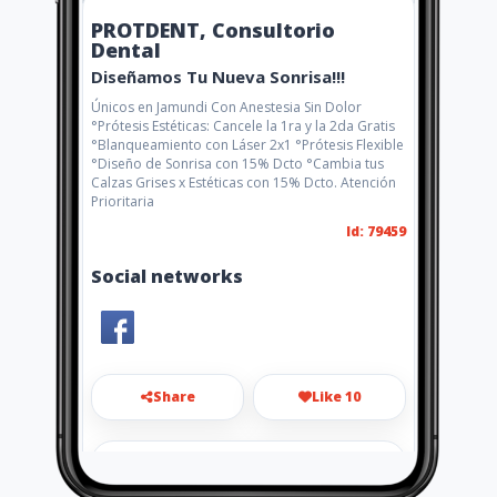
PROTDENT, Consultorio
Dental
Diseñamos Tu Nueva Sonrisa!!!
Únicos en Jamundi Con Anestesia Sin Dolor
°Prótesis Estéticas: Cancele la 1ra y la 2da Gratis
°Blanqueamiento con Láser 2x1 °Prótesis Flexible
°Diseño de Sonrisa con 15% Dcto °Cambia tus
Calzas Grises x Estéticas con 15% Dcto. Atención
Prioritaria
Id: 79459
Social networks
Share
Like 10
consultoriodentalprotdent@hot
mail.com