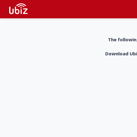
The followin
Download UbiZ