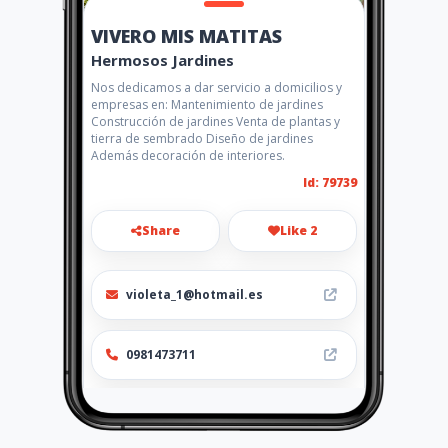
VIVERO MIS MATITAS
Hermosos Jardines
Nos dedicamos a dar servicio a domicilios y
empresas en: Mantenimiento de jardines
Construcción de jardines Venta de plantas y
tierra de sembrado Diseño de jardines
Además decoración de interiores.
Id: 79739
Share
Like 2
violeta_1@hotmail.es
0981473711
http://violeta_1@hotmail.es