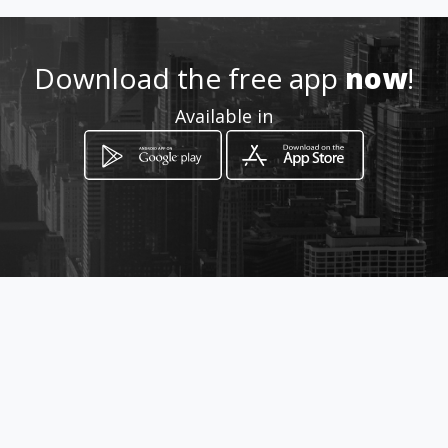
Location
-
Download the free app
now
!
Available in
How to get
La Rioja
Guayaquil, Provincia del Guayas