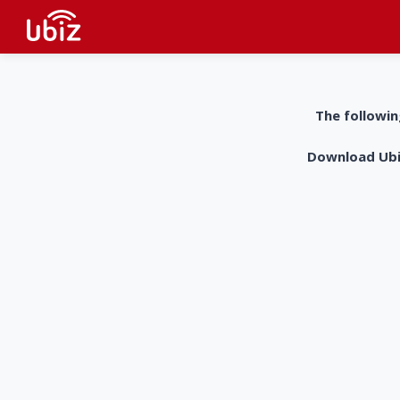
The followin
Download UbiZ