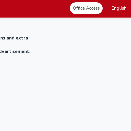
Office Access
English
ons and extra
advertisement.