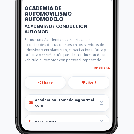
ACADEMIA DE
AUTOMOVILISMO
AUTOMODELO
ACADEMIA DE CONDUCCION
AUTOMOD
Somos una Academia que satisface las
necesidades de sus clientes en los servicios de
admisión y enrolamiento, capacitación teórica y
práctica y certificación para la conducción de un
vehículo automotor con personal capacitado.
Id: 80784
Share
Like 7
academiaautomodelo@hotmail.
com
0323269647